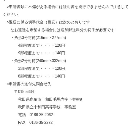
○申請書類に不備がある場合には証明書を発行できませんので注意して
ください
○返送に係る切手代金（目安）は次のとおりです
なお速達を希望する場合には追加郵送料分の切手が必要です
・角形3号封筒(216mm×277mm)
4部程度まで・・・・120円
9部程度まで・・・・140円
・角形2号封筒(240mm×332mm)
3部程度まで・・・・120円
8部程度まで・・・・140円
○申請書の送付先問合せ先
〒018-5334
秋田県鹿角市十和田毛馬内字下寄熊9
秋田県立十和田高等学校 事務室
電話 0186-35-2062
FAX 0186-35-2272