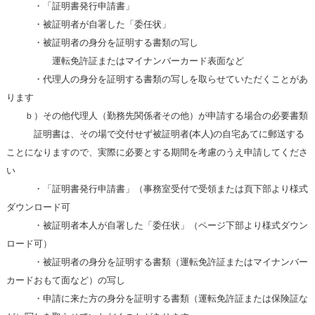
・「証明書発行申請書」
・被証明者が自署した「委任状」
・被証明者の身分を証明する書類の写し
運転免許証またはマイナンバーカード表面など
・代理人の身分を証明する書類の写しを取らせていただくことがあ
ります
ｂ）その他代理人（勤務先関係者その他）が申請する場合の必要書類
証明書は、その場で交付せず被証明者(本人)の自宅あてに郵送する
ことになりますので、実際に必要とする期間を考慮のうえ申請してくださ
い
・「証明書発行申請書」（事務室受付で受領または頁下部より様式
ダウンロード可
・被証明者本人が自署した「委任状」（ページ下部より様式ダウン
ロード可）
・被証明者の身分を証明する書類（運転免許証またはマイナンバー
カードおもて面など）の写し
・申請に来た方の身分を証明する書類（運転免許証または保険証な