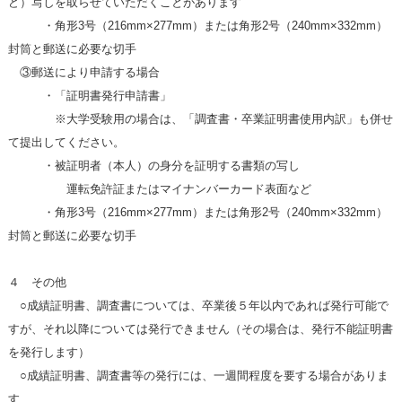
ど）写しを取らせていただくことがあります
・角形3号（216mm×277mm）または角形2号（240mm×332mm）
封筒と郵送に必要な切手
③郵送により申請する場合
・「証明書発行申請書」
※大学受験用の場合は、「調査書・卒業証明書使用内訳」も併せ
て提出してください。
・被証明者（本人）の身分を証明する書類の写し
運転免許証またはマイナンバーカード表面など
・角形3号（216mm×277mm）または角形2号（240mm×332mm）
封筒と郵送に必要な切手
４ その他
○成績証明書、調査書については、卒業後５年以内であれば発行可能で
すが、それ以降については発行できません（その場合は、発行不能証明書
を発行します）
○成績証明書、調査書等の発行には、一週間程度を要する場合がありま
す